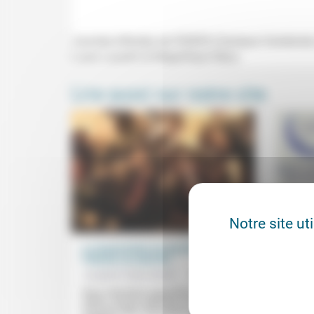
Journée d'études de l'EHESS (Campus Condorcet, A
Louis Laurent et Magnifique Neza.
Lire aussi sur notre site
Notre site ut
La résurrection n’a pas lieu là où on
Quand
l’attend, au seuil de...
Frédér
Josepha Faber Boitel
03/04/2026
«Il arr
affirma
Nous cherchons aujourd’hui des issues
voire q
nettes. Une fin maîtrisée à la souffrance.
Une paix nette. Une justice rapide. Une