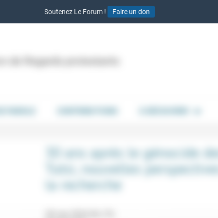
Soutenez Le Forum !
Faire un don
ion de Regards protestants
DE PAROLE
CONTRIBUTIONS
À DÉCOUVRIR
30 ans après le génocide d
Tutsi, nouvelles perspective
la recherche
28 mai 2024 9h-17h