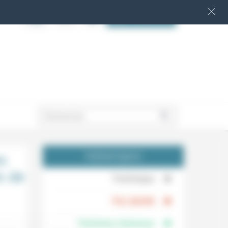
S‘INSCRIRE
.
es
THÉMATIQUES
s de
.
Technique
.
Foi, laïcité
Femmes, hommes