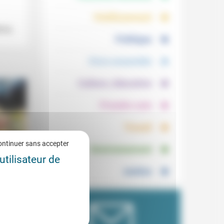
.
.
Vieillissement
vre,
.
Politique
.
Vivre ensemble
.
Culture, éducation
.
Prendre soin
.
Travail
.
ontinuer sans accepter
Environnement
utilisateur de
Justice
r tour
7/2024
 est
en