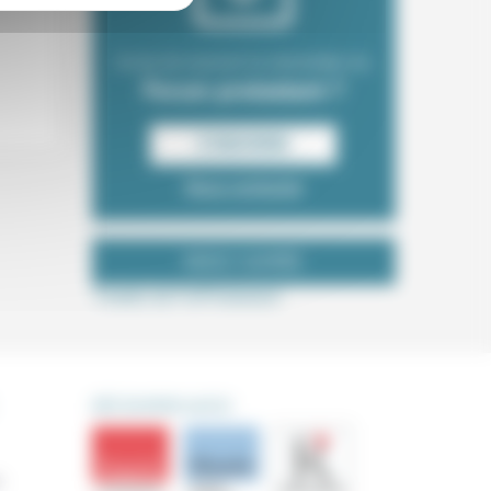
Envie de recevoir la newsletter du
Forum protestant ?
S‘INSCRIRE
Nous contacter
NOUS SUIVRE
Tweets de ForProtestant
DÉCOUVRIR AUSSI
s