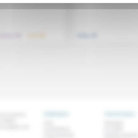
.
.
.
 éducation
Travail
Politique
RUBRIQUES
THEMATIQUES
 de ce que l'on
métiers,
À lire
Technique
os analyses, nos
Contributions
Foi, laïcité
Prises de parole
Femmes, homme