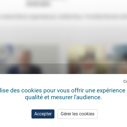
03/05/2024
ubervilliers) organisée par Juliette Bour, Timothée Brunet-Lefè
C
ilise des cookies pour vous offrir une expérience 
qualité et mesurer l'audience.
 la science dérange
Législatives: le choc du premie
ic de Coninck
10/04/2023
Frédérick Casadesus
01/0
Accepter
Gérer les cookies
ive que la science délivre des
«Il pense que le métier politique lui
tions qui procurent peu de plaisir,
acquis» … Pour le philosophe Luci
ui procurent du déplaisir si on...
Jaume (interrogé par Frédérick
Casadesus), les...