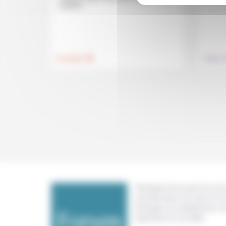
solution...
.
Foi, laïcité
Culture,
Témoigner de ce que l'on voit,
constate dans nos vies et nos 
échanger nos expériences, n
expertises et nos idées