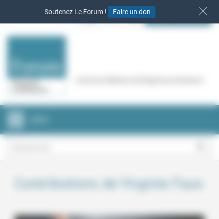
Panneau de gestion des cookies
Soutenez Le Forum !
Faire un don
S‘INSCRIRE
Cercle de réflexion de Regards protestants
MENU
Contributions de Virginie Faux