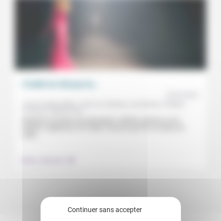
L’habit ne fait pas le…
20/05/2022
Cindy Kwakye Babin, Jean-Luc Gadreau, Léa Rychen, Philippe
François, Virginie Faux
Regards et paroles de mannequin, styliste, pasteur sur la
beauté, l’apparence et l’habit, l’armure que l’on se donne et
celle...
.
Culture, éducation
Continuer sans accepter