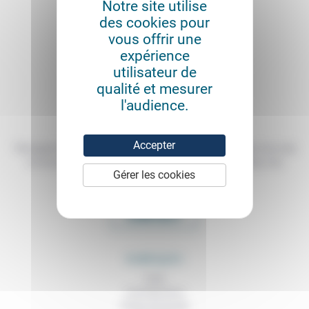
Notre site utilise
des cookies pour
vous offrir une
expérience
utilisateur de
qualité et mesurer
l'audience.
Accepter
Témoigner de ce que l'on voit, de ce que l'on constate dans nos vies
et nos métiers, échanger nos expériences, nos analyses, nos
Gérer les cookies
expertises et nos idées
CONTACT
RUBRIQUES
À lire
Contributions
Prises de parole