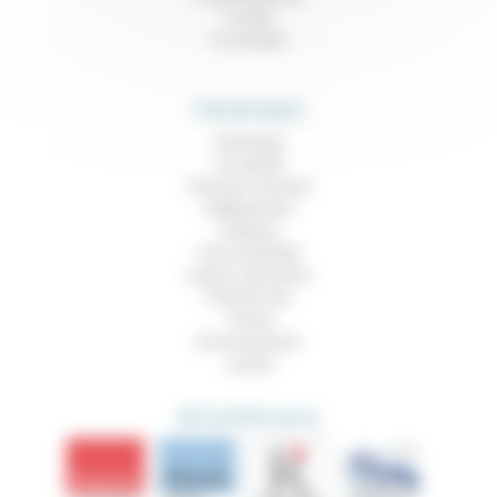
À noter
À consulter
THEMATIQUES
Technique
Foi, laïcité
Femmes, hommes
Vieillissement
Politique
Vivre ensemble
Culture, éducation
Prendre soin
Travail
Environnement
Justice
DÉCOUVRIR AUSSI