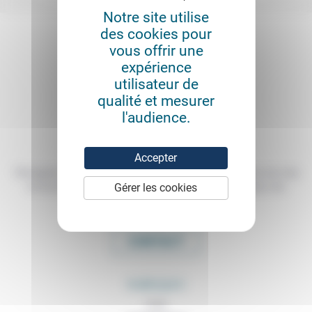
Notre site utilise
des cookies pour
vous offrir une
expérience
utilisateur de
qualité et mesurer
l'audience.
Accepter
Témoigner de ce que l'on voit, de ce que l'on constate dans nos vies
Gérer les cookies
et nos métiers, échanger nos expériences, nos analyses, nos
expertises et nos idées
CONTACT
RUBRIQUES
À lire