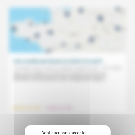
Une société qui donne un droit à la mort?
19/11/2022
Christophe Jacon, Jean-Luc Gadreau, Sophie Crozier
Alors que le débat sur la fin de vie reprend une tournure
officielle et devrait aboutir à des changements légaux,...
.
.
Vieillissement
Prendre soin
Continuer sans accepter