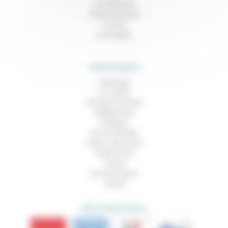
Contributions
Prises de parole
À noter
À consulter
THEMATIQUES
Technique
Foi, laïcité
Femmes, hommes
Vieillissement
Politique
Vivre ensemble
Culture, éducation
Prendre soin
Travail
Environnement
Justice
DÉCOUVRIR AUSSI