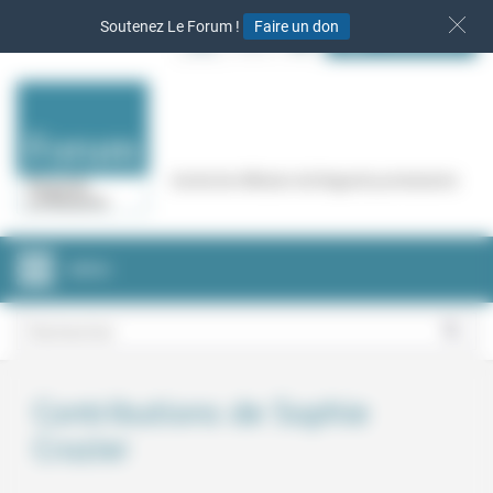
Panneau de gestion des cookies
Soutenez Le Forum !
Faire un don
S‘INSCRIRE
Cercle de réflexion de Regards protestants
MENU
Contributions de Sophie
Crozier