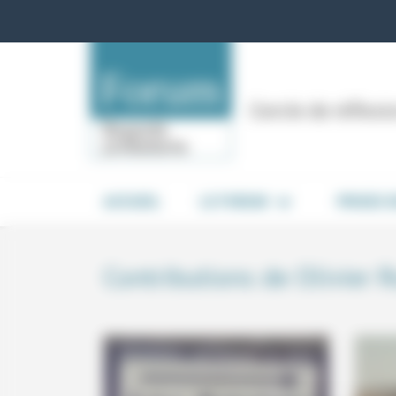
Panneau de gestion des cookies
Cercle de réflex
ACCUEIL
LE FORUM
PRISES 
Contributions de Olivier 