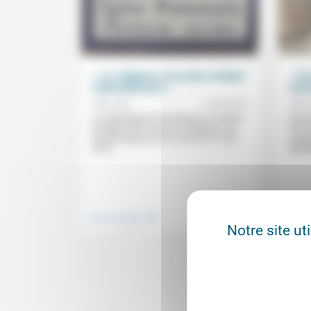
« Le religieux n’est plus intégré
« On
culturellement »
enfa
12/05/2015
Olivier Roy
Olivie
Le politologue et enseignant à l’Institut
Direc
européen de Florence a expliqué, lors
Roy en
du petit-déjeuner du Forum du 12 mai
europ
2015,...
Médit
.
Vivre ensemble
Vivre 
Notre site ut