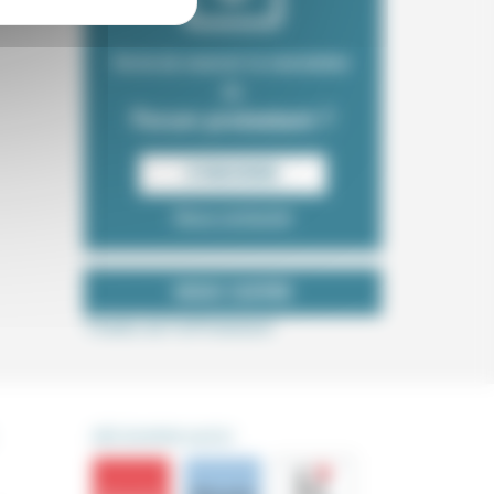
Envie de recevoir la newsletter
du
Forum protestant ?
S‘INSCRIRE
Nous contacter
NOUS SUIVRE
Tweets de ForProtestant
DÉCOUVRIR AUSSI