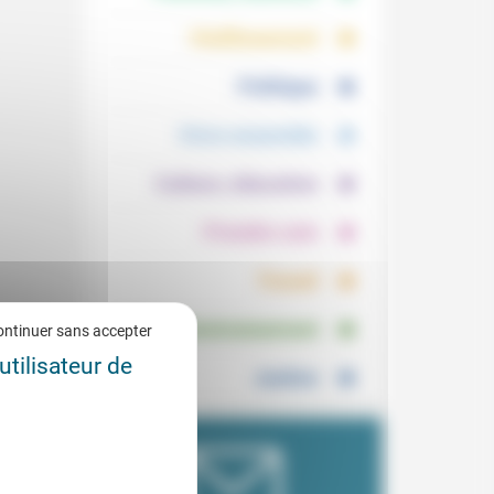
.
.
Vieillissement
.
Politique
.
Vivre ensemble
.
Culture, éducation
.
Prendre soin
.
Travail
.
Environnement
ontinuer sans accepter
utilisateur de
Justice