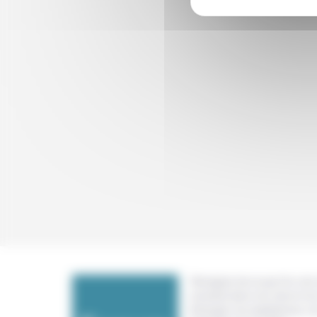
Témoigner de ce que l'on voit,
constate dans nos vies et nos 
échanger nos expériences, n