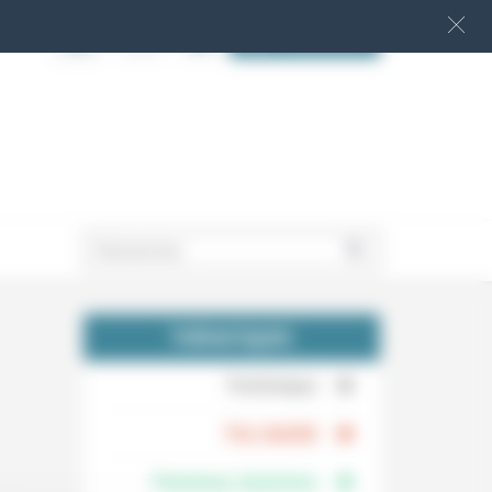
S‘INSCRIRE
.
THÉMATIQUES
.
Technique
.
Foi, laïcité
Femmes, hommes