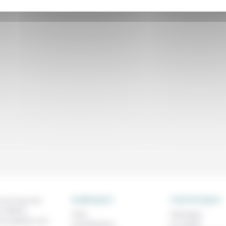
RUBRIQUES
THEMATIQUES
 de ce que l'on
métiers,
À lire
Technique
os analyses, nos
Contributions
Foi, laïcité