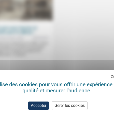
 part avec femme et
nts pour le djihad »
18/02/2015
r Roy, Rusen Cakir
teur de recherche au CNRS, Olivier
seigne à l’Institut universitaire
éen où il dirige le programme
erranée. Ce grand...
.
C
ensemble
ilise des cookies pour vous offrir une expérience 
qualité et mesurer l'audience.
Accepter
Gérer les cookies