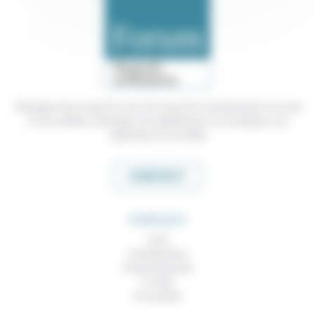
Témoigner de ce que l'on voit, de ce que l'on constate dans nos vies
et nos métiers, échanger nos expériences, nos analyses, nos
expertises et nos idées
CONTACT
RUBRIQUES
À lire
Contributions
Prises de parole
À noter
À consulter