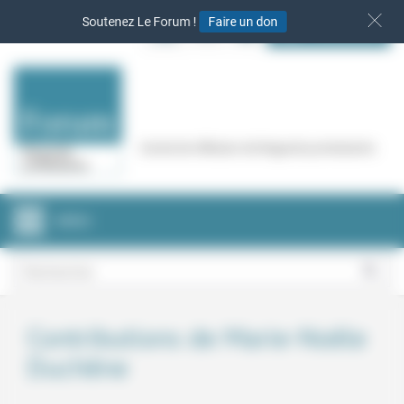
Panneau de gestion des cookies
Soutenez Le Forum !
Faire un don
S‘INSCRIRE
Cercle de réflexion de Regards protestants
MENU
Contributions de Marie-Noële
Duchêne