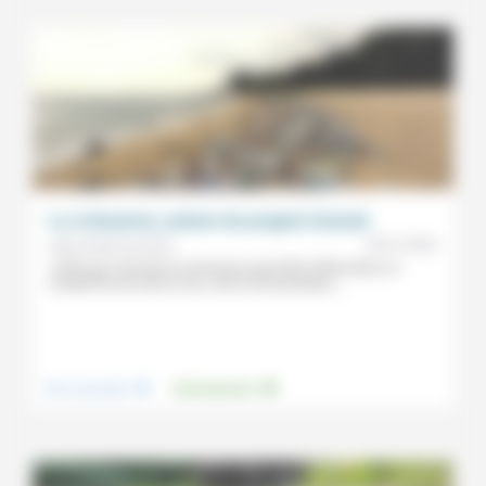
La croissance, poison du progrès humain
30/01/2026
Marie-Noële Duchêne
«Celui qui croit que la croissance peut être infinie dans un
monde fini est soit un fou, soit un économiste»,...
.
.
Vivre ensemble
Environnement