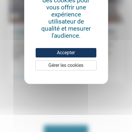
des cookies pour
vous offrir une
expérience
utilisateur de
qualité et mesurer
La parole néolibérale détruit le «vivre ensemble»
l'audience.
26/11/2021
Marie-Noële Duchêne
«Une chaine d’irresponsabilité.» Pour Marie-Noëlle Duchêne,
les conséquences du néolibéralisme sont désastreuses:
Accepter
augmentation des inégalités, recherche de rentabilité dans
des...
.
Gérer les cookies
Vivre ensemble