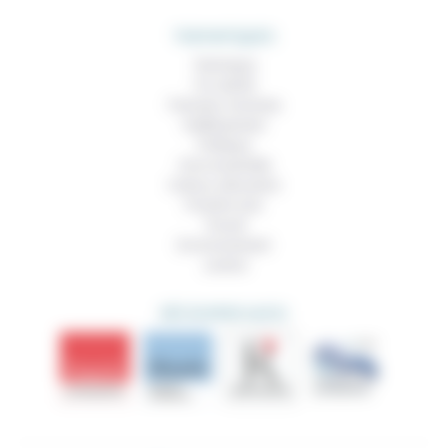
THEMATIQUES
Technique
Foi, laïcité
Femmes, hommes
Vieillissement
Politique
Vivre ensemble
Culture, éducation
Prendre soin
Travail
Environnement
Justice
DÉCOUVRIR AUSSI