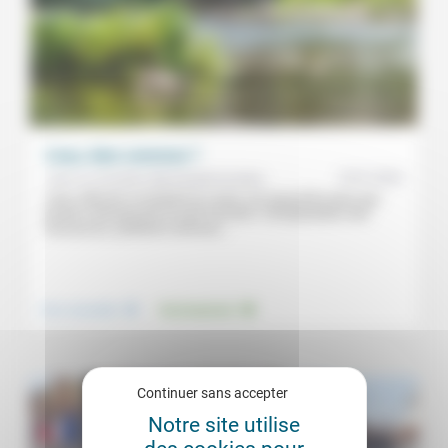
L’eau, bien commun ?
19/01/2024
Jean-Luc Duchêne, Marie-Noële Duchêne
L’eau, élément constitutif du vivant, est aujourd’hui plus que
jamais menacée par la main humaine. Surexploitation des
ressources, pollutions diverses...
.
.
Vivre ensemble
Environnement
Continuer sans accepter
Notre site utilise