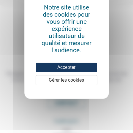
Notre site utilise
des cookies pour
vous offrir une
expérience
utilisateur de
qualité et mesurer
l'audience.
Accepter
Témoigner de ce que l'on voit, de ce que l'on constate dans nos vies
Gérer les cookies
et nos métiers, échanger nos expériences, nos analyses, nos
expertises et nos idées
CONTACT
RUBRIQUES
À lire