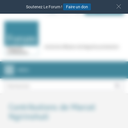
Panneau de gestion des cookies
Soutenez Le Forum !
Faire un don
S‘INSCRIRE
Cercle de réflexion de Regards protestants
MENU
Contributions de Marcel
Ngirinshuti