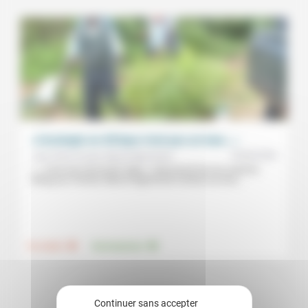
«L’écologie en Afrique n’est pas un luxe…»
04/06/2026
Jean-Pierre Anzala, Marcel Ngirinshuti
«… C’est une nécessité vitale.» Intervenant lors du Jeudi du
Défap du 5 février, Marcel Ngirinshuti montre à la fois...
.
.
Foi, laïcité
Environnement
Continuer sans accepter