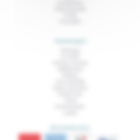
Contributions
Prises de parole
À noter
À consulter
THEMATIQUES
Technique
Foi, laïcité
Femmes, hommes
Vieillissement
Politique
Vivre ensemble
Culture, éducation
Prendre soin
Travail
Environnement
Justice
DÉCOUVRIR AUSSI