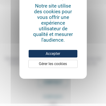
Notre site utilise
des cookies pour
vous offrir une
expérience
utilisateur de
qualité et mesurer
l'audience.
Accepter
Témoigner de ce que l'on voit, de ce que l'on constate dans nos vies
Gérer les cookies
et nos métiers, échanger nos expériences, nos analyses, nos
expertises et nos idées
CONTACT
RUBRIQUES
À lire