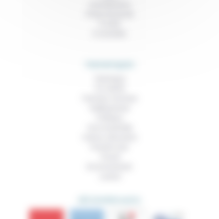
Contributions
Prises de parole
À noter
À consulter
THEMATIQUES
Technique
Foi, laïcité
Femmes, hommes
Vieillissement
Politique
Vivre ensemble
Culture, éducation
Prendre soin
Travail
Environnement
Justice
DÉCOUVRIR AUSSI