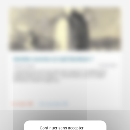
Identités ouvertes ou repli identitaire ?
12/04/2024
Gabriel Hagaï
«L’identité juive est sous bien des aspects complètement
indépendante de la religion.» Conversation avec le rabbin
orthodoxe Gabriel Hagaï aux...
.
.
Foi, laïcité
Vivre ensemble
Continuer sans accepter