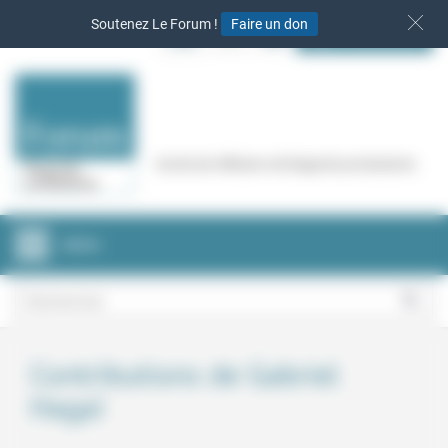
Panneau de gestion des cookies
Soutenez Le Forum !
Faire un don
S‘INSCRIRE
Cercle de réflexion de Regards protestants
MENU
Contributions de Gabriel
Hagaï