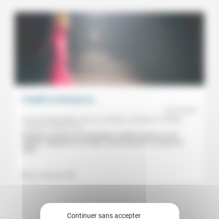
L’habit ne fait pas le…
20/05/2022
Cindy Kwakye Babin, Jean-Luc Gadreau, Léa Rychen, Philippe
François, Virginie Faux
Regards et paroles de mannequin, styliste, pasteur sur la
beauté, l’apparence et l’habit, l’armure que l’on se donne et
celle...
.
Culture, éducation
Continuer sans accepter