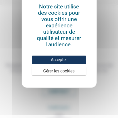
Notre site utilise
des cookies pour
vous offrir une
expérience
utilisateur de
qualité et mesurer
l'audience.
Accepter
Témoigner de ce que l'on voit, de ce que l'on constate dans nos vies
Gérer les cookies
et nos métiers, échanger nos expériences, nos analyses, nos
expertises et nos idées
CONTACT
RUBRIQUES
À lire