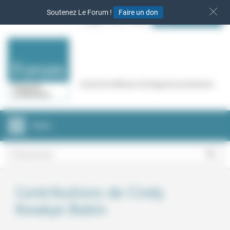
Panneau de gestion des cookies
Soutenez Le Forum !
Faire un don
S‘INSCRIRE
Cercle de réflexion de Regards protestants
MENU
Contributions de Cindy
Kwakye Babin