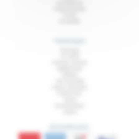
Contributions
Prises de parole
À noter
À consulter
THEMATIQUES
Technique
Foi, laïcité
Femmes, hommes
Vieillissement
Politique
Vivre ensemble
Culture, éducation
Prendre soin
Travail
Environnement
Justice
DÉCOUVRIR AUSSI