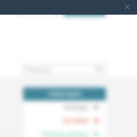
S‘INSCRIRE
.
THÉMATIQUES
.
Technique
.
Foi, laïcité
Femmes, hommes