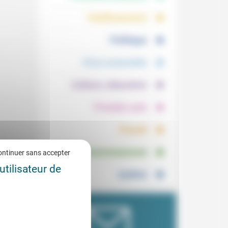
.
.
Vieillissement
.
Politique
.
Vivre ensemble
.
Culture, éducation
.
Prendre soin
.
Travail
.
Environnement
ontinuer sans accepter
utilisateur de
Justice