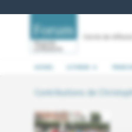
Panneau de gestion des cookies
Cercle de réflex
ACCUEIL
LE FORUM
PRISES 
Contributions de Christo