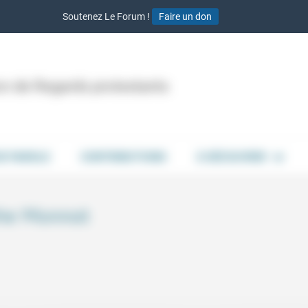
Soutenez Le Forum !
Faire un don
ion de Regards protestants
DE PAROLE
CONTRIBUTIONS
À DÉCOUVRIR
phe Monnot