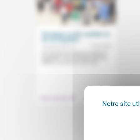
Témoigner ou dire combien sa
vie est singulière
14/07/2023
Christophe Monnot
«On raconte sa vie pour en montrer la
singularité.» Pour Christophe Monnot,
même si «un récit de soi se met...
.
Culture, éducation
Notre site ut