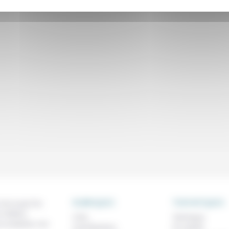
RUBRIQUES
THEMATIQUES
 de ce que l'on
métiers,
À lire
Technique
os analyses, nos
Contributions
Foi, laïcité