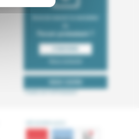
Envie de recevoir la newsletter
du
Forum protestant ?
S‘INSCRIRE
Nous contacter
NOUS SUIVRE
Tweets de ForProtestant
DÉCOUVRIR AUSSI