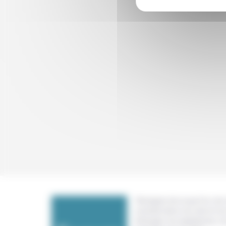
Témoigner de ce que l'on voit,
constate dans nos vies et nos 
échanger nos expériences, n