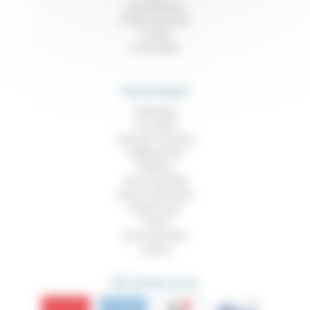
Contributions
Prises de parole
À noter
À consulter
THEMATIQUES
Technique
Foi, laïcité
Femmes, hommes
Vieillissement
Politique
Vivre ensemble
Culture, éducation
Prendre soin
Travail
Environnement
Justice
DÉCOUVRIR AUSSI