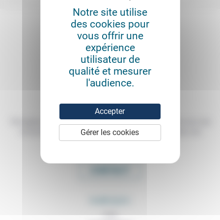
Notre site utilise
des cookies pour
vous offrir une
expérience
utilisateur de
qualité et mesurer
l'audience.
Accepter
Témoigner de ce que l'on voit, de ce que l'on constate dans nos vies
Gérer les cookies
et nos métiers, échanger nos expériences, nos analyses, nos
expertises et nos idées
CONTACT
RUBRIQUES
À lire