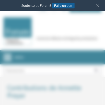
Panneau de gestion des cookies
Soutenez Le Forum !
Faire un don
S‘INSCRIRE
Cercle de réflexion de Regards protestants
MENU
Contributions de Annette
Preyer