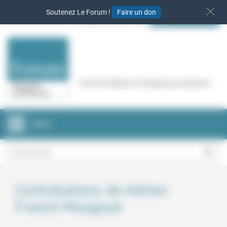
Panneau de gestion des cookies
Soutenez Le Forum !
Faire un don
S‘INSCRIRE
Cercle de réflexion de Regards protestants
MENU
Contributions de Adrien
Franck Mougoué