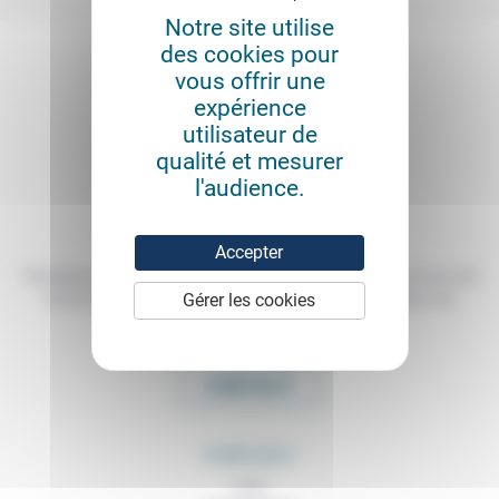
Notre site utilise
des cookies pour
vous offrir une
expérience
utilisateur de
qualité et mesurer
l'audience.
Accepter
Témoigner de ce que l'on voit, de ce que l'on constate dans nos vies
Gérer les cookies
et nos métiers, échanger nos expériences, nos analyses, nos
expertises et nos idées
CONTACT
RUBRIQUES
À lire