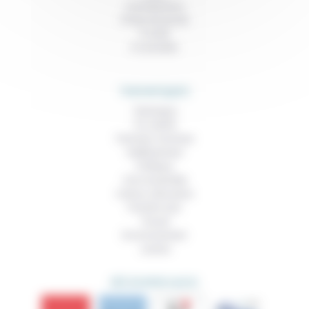
Contributions
Prises de parole
À noter
À consulter
THEMATIQUES
Technique
Foi, laïcité
Femmes, hommes
Vieillissement
Politique
Vivre ensemble
Culture, éducation
Prendre soin
Travail
Environnement
Justice
DÉCOUVRIR AUSSI