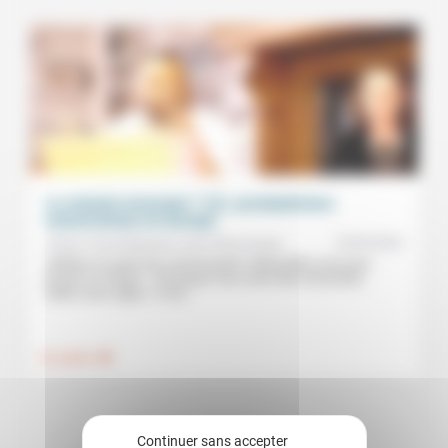
La mission inversée ? (2): presbytériens
camerounais en Europe
02/05/2024
Adrien Franck Mougoué, Jean-Pierre Anzala
«Mettez sur pied une communauté ! Débrouillez-vous pour
trouver un moyen… Et lorsque vous serez bien structurés,
faites-nous signe.» C’est...
.
Foi, laïcité
Continuer sans accepter