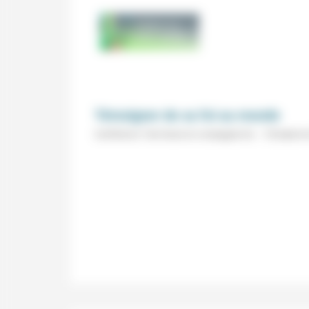
Témoigner de sa foi au monde
Conférence "Une heure en compagnie de ..." (Temple du S