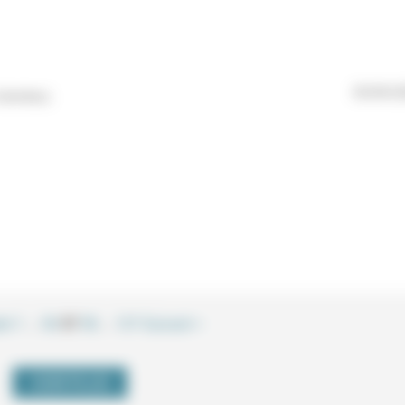
05/09/2
Colombes).
nt
1
…
96
97
98
…
137
Suivant >
VOIR PLUS