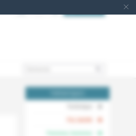
S‘INSCRIRE
.
THÉMATIQUES
.
Technique
.
Foi, laïcité
Femmes, hommes