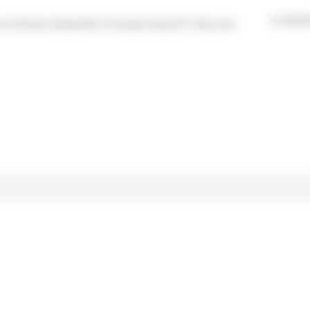
21/09/2
 et femmes d'aujourd'hui" du Groupe Orsay (IPT, Paris) avec