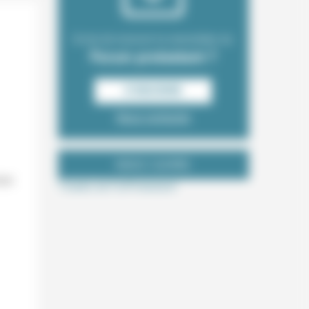
Envie de recevoir la newsletter du
Forum protestant ?
S‘INSCRIRE
Nous contacter
NOUS SUIVRE
020
Tweets de ForProtestant