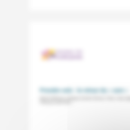
Prendre soin : le retour du « care »
Mardi d'éthique publique (Centre Sèvres, Paris, mais ég
François Euvé avec...