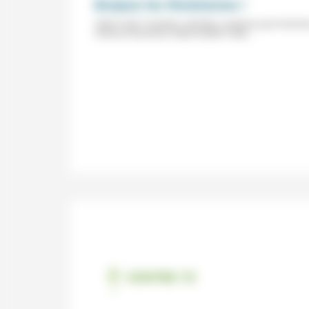
Bonjour les féminismes !
Table ronde "Combats, identités, analyses pour hommes
Florence Rochefort, Marie-Noëlle Yoder...