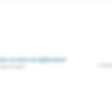
ation ou forme de légitimation?
21/09/2
Guillaume Grignard.