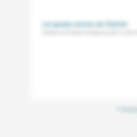
Les grands escrocs de l’histoire
Conférence de Christian Chavagneux (Centre 72, Bois-
< Précéde