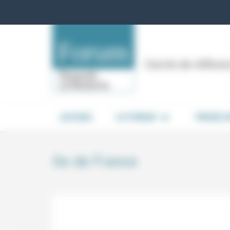
Panneau de gestion des cookies
Cercle de réflex
ACCUEIL
LE FORUM
PRISES 
Ile de France