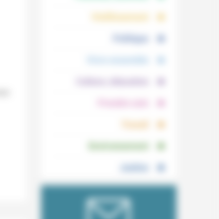
.
.
Vieillissement
.
Politique
.
Vivre ensemble
.
Culture, éducation
020
.
Prendre soin
.
Travail
.
Environnement
Justice