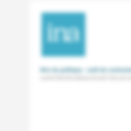
Rire du politique : outil de contest
Lundi de l'INA (Petit auditorium de la BnF, Paris) avec 