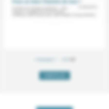
Peut-on faire l’histoire de tout ?
27/09/2018
Conférences Campus Condorcet – Vivre
l’espace. Le global et le local (Campus
Condorcet, Saint-Denis) avec Jean-Frédéric Schaub (EHESS).
< Précédent
1
…
136
137
VOIR PLUS