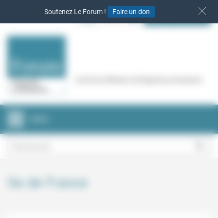
Panneau de gestion des cookies
Soutenez Le Forum !
Faire un don
S‘INSCRIRE
Cercle de réflexion de Regards protestants
MENU
Ile de France