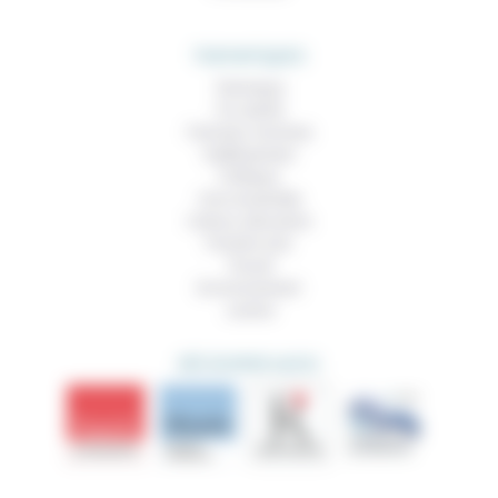
THEMATIQUES
Technique
Foi, laïcité
Femmes, hommes
Vieillissement
Politique
Vivre ensemble
Culture, éducation
Prendre soin
Travail
Environnement
Justice
DÉCOUVRIR AUSSI