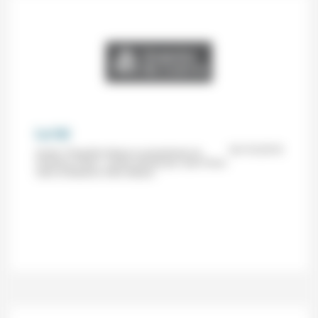
La loi
24/10/2018
Soirée Théophile (Maison presbytérale de
l’Oratoire, Paris) : soirée animée par Jean-Pierre
Cléro et Béatrice Cléro-Mazire.