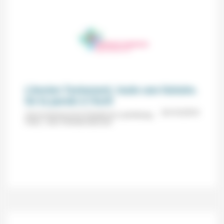
L’Ancien Testament, toute une histoire.
De la parole à l’écrit
24/10/2018
Vivre et penser la foi (Temple du Luxembourg,
Paris) : avec Christian Baccuet.