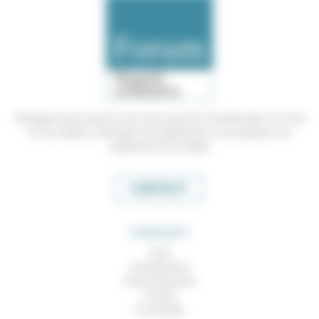
Témoigner de ce que l'on voit, de ce que l'on constate dans nos vies
et nos métiers, échanger nos expériences, nos analyses, nos
expertises et nos idées
CONTACT
RUBRIQUES
À lire
Contributions
Prises de parole
À noter
À consulter