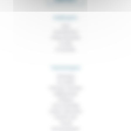
RUBRIQUES
À lire
Contributions
Prises de parole
À noter
À consulter
THEMATIQUES
Technique
Foi, laïcité
Femmes, hommes
Vieillissement
Politique
Vivre ensemble
Culture, éducation
Prendre soin
Travail
Environnement