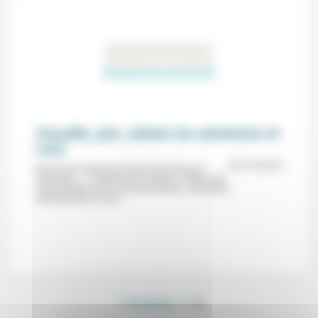
Travaille, prie, admire (le calvinisme et
l’art)
24/10/2018
Musée de Dordrecht (Dordrechts Museum,
Pays-Bas) : « Travaille, prie, admire » (Werk, bid
en bewonder/Work, pray and admire), exposition
internationale sur les...
< Précédent
1
2
3