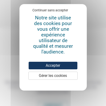
VOIR PLUS
Continuer sans accepter
Notre site utilise
des cookies pour
vous offrir une
expérience
utilisateur de
qualité et mesurer
l'audience.
Accepter
Gérer les cookies
Témoigner de ce que l'on voit, de ce que l'on constate dans nos vies
et nos métiers, échanger nos expériences, nos analyses, nos
expertises et nos idées
CONTACT