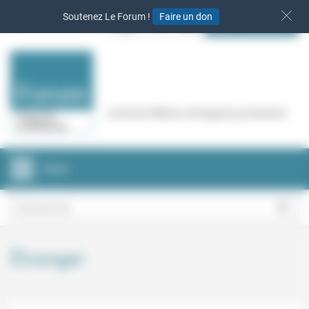
Panneau de gestion des cookies
Soutenez Le Forum !
Faire un don
S‘INSCRIRE
Cercle de réflexion de Regards protestants
MENU
Étranger