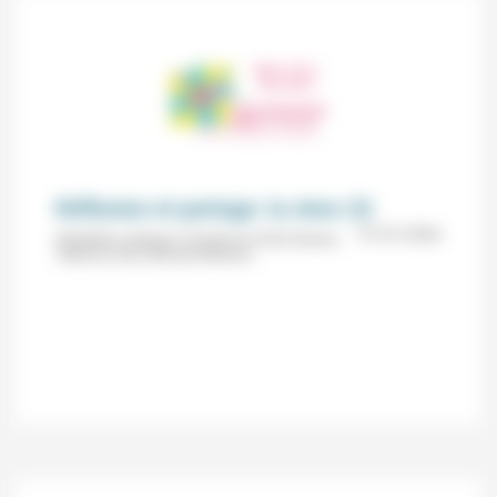
Réflexion et partage: la cène (3)
31/01/2026
Modalités pratiques (Temple du Petit Charran,
Valence) avec Bernard Mouriou.