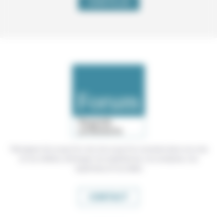
VOIR PLUS
Témoigner de ce que l'on voit, de ce que l'on constate dans nos vies
et nos métiers, échanger nos expériences, nos analyses, nos
expertises et nos idées
CONTACT