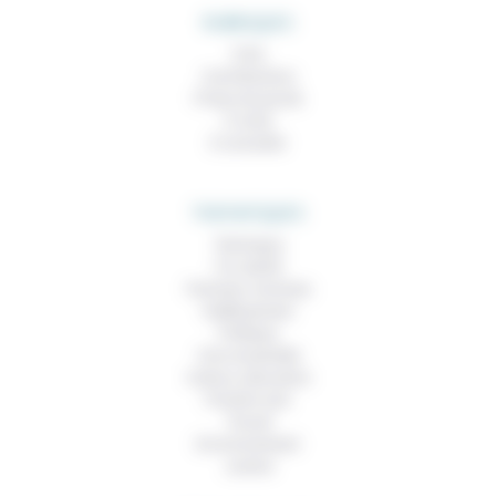
RUBRIQUES
À lire
Contributions
Prises de parole
À noter
À consulter
THEMATIQUES
Technique
Foi, laïcité
Femmes, hommes
Vieillissement
Politique
Vivre ensemble
Culture, éducation
Prendre soin
Travail
Environnement
Justice