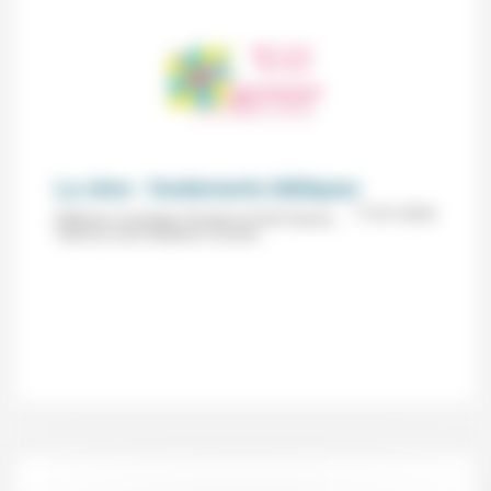
La cène : fondements bibliques
17/01/2026
Réflexion et partage (Temple du Petit Charran,
Valence) avec Benjamin Limonet.