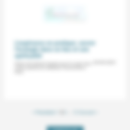
L’espérance en pratique: ancrer
l’écologie dans un lieu et une
spiritualité
05/09/2025
Week-end national "Espérer pour le vivant" (éco-
centre spirituel du Châtelard, Francheville le
haut).
< Précédent
1
2
3
…
12
Suivant >