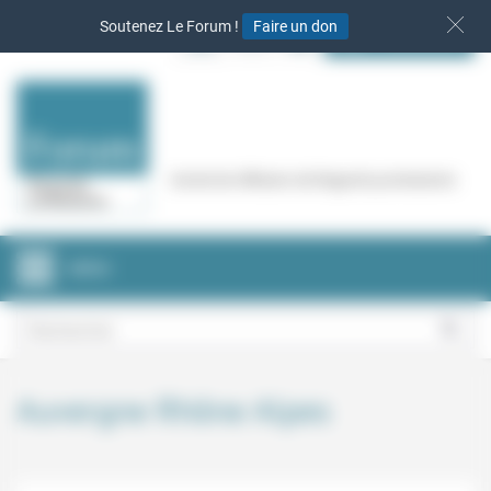
Panneau de gestion des cookies
Soutenez Le Forum !
Faire un don
S‘INSCRIRE
Cercle de réflexion de Regards protestants
MENU
Auvergne Rhône Alpes