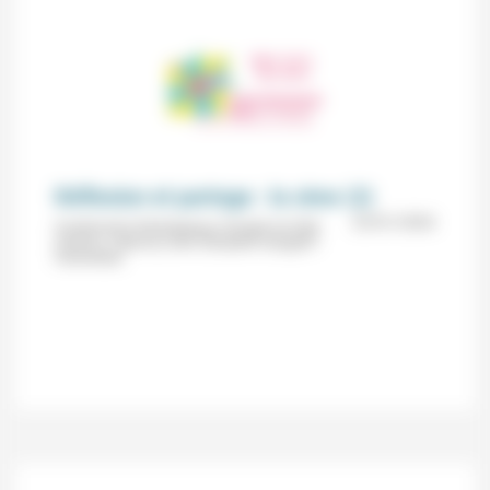
Réflexion et partage : la cène (2)
23/01/2026
Fondements théologiques (Temple du Petit
Charran, Valence) avec Élisabeth Gangloff-
Parmentier.