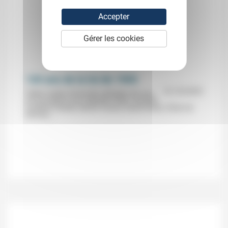
Accepter
Gérer les cookies
120 ans de la loi de 1905
31/10/2025
Tables rondes (Université catholique de Lyon,
sur inscription) avec Mathilde Philip, Christelle
Landheer-Cieslak, Michel Younès, Daniel Dahan, Olivier de
German,...