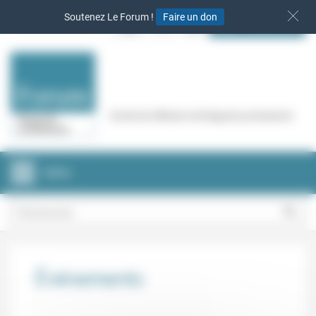
Panneau de gestion des cookies
Soutenez Le Forum !
Faire un don
S‘INSCRIRE
Cercle de réflexion de Regards protestants
MENU
Évènements