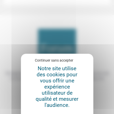
Continuer sans accepter
Notre site utilise
Témoigner de ce que l'on voit, de ce que l'on constate dans nos vies
des cookies pour
et nos métiers, échanger nos expériences, nos analyses, nos
vous offrir une
expertises et nos idées
expérience
utilisateur de
CONTACT
qualité et mesurer
l'audience.