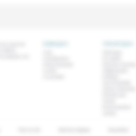
RUBRIQUES
THEMATIQUES
 de ce que l'on
métiers,
À lire
Technique
os analyses, nos
Contributions
Foi, laïcité
Prises de parole
Femmes, homme
À noter
Vieillissement
À consulter
Politique
Vivre ensemble
Culture, éducatio
Prendre soin
Travail
Environnement
Justice
Plan du site
Mentions légales
Newsletter