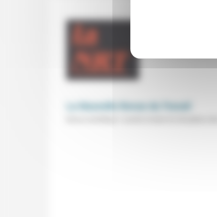
La Nouvelle Revue du Travail
Revue scientifique « ouverte à toutes les disciplines dès 