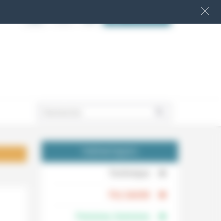
S‘INSCRIRE
.
THÉMATIQUES
.
Technique
.
Foi, laïcité
Femmes, hommes