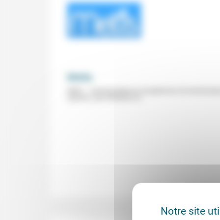
Metis
Metis – Correspondances européennes du travail prop
opinions, des entretiens et...
Notre site ut