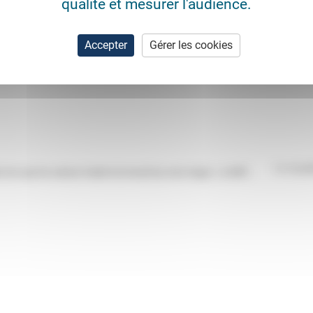
qualité et mesurer l'audience.
Accepter
Gérer les cookies
11/12/2
lors que les auteurs traitent du travail (au sens large) », la NRT...