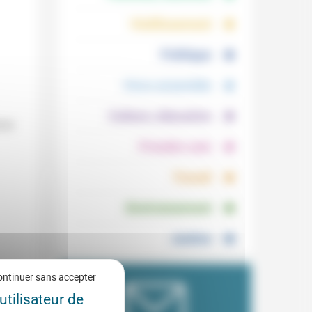
.
.
Vieillissement
.
Politique
.
Vivre ensemble
.
Culture, éducation
018
.
Prendre soin
.
Travail
.
Environnement
Justice
ontinuer sans accepter
utilisateur de