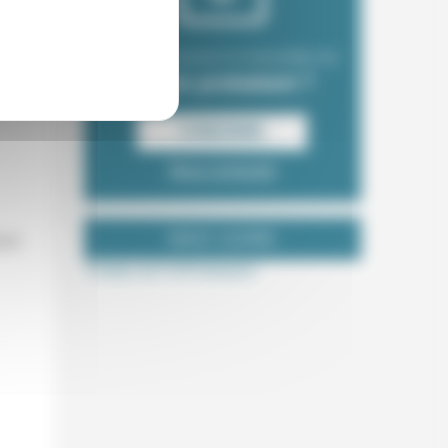
Envie de recevoir la newsletter du
Forum protestant ?
S‘INSCRIRE
Nous contacter
NOUS SUIVRE
018
Tweets de ForProtestant