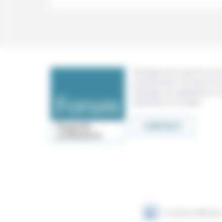
Témoigner de ce que l'on voit,
constate dans nos vies et nos 
échanger nos expériences, n
expertises et nos idées
CONTACT