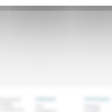
RUBRIQUES
THEMATIQUES
 de ce que l'on
métiers,
À lire
Technique
os analyses, nos
Contributions
Foi, laïcité