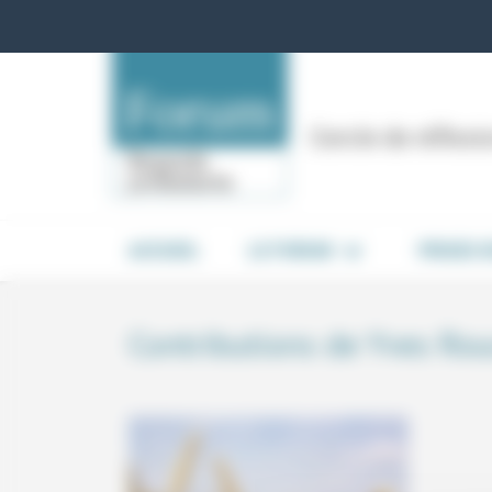
Panneau de gestion des cookies
Cercle de réflex
ACCUEIL
LE FORUM
PRISES 
Contributions de Yves Ro