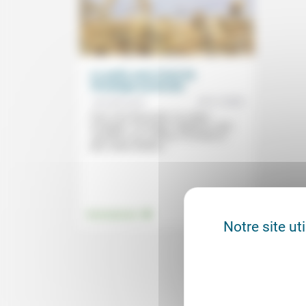
Le puits sans fond de
l’écologie profonde
04/11/2020
Yves Roucaute
Pour Yves Roucaute, il y a deux
écologies: l’écologie «négative» voire
«punitive» qui continue «à vendre la
plus vieille idolâtrie...
.
Environnement
Notre site ut