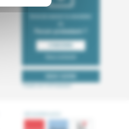
Envie de recevoir la newsletter
du
Forum protestant ?
S‘INSCRIRE
Nous contacter
NOUS SUIVRE
Tweets de ForProtestant
DÉCOUVRIR AUSSI