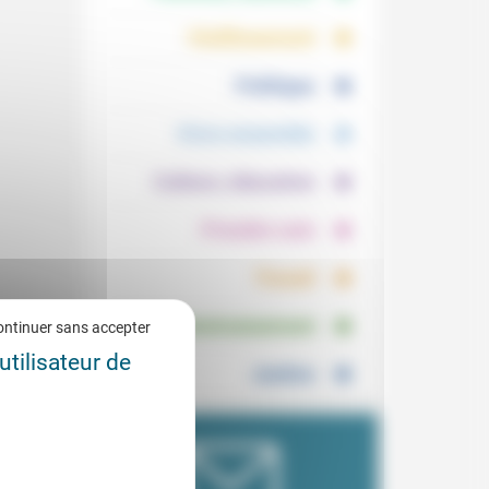
.
.
Vieillissement
.
Politique
.
Vivre ensemble
.
Culture, éducation
.
Prendre soin
.
Travail
.
Environnement
ontinuer sans accepter
utilisateur de
Justice