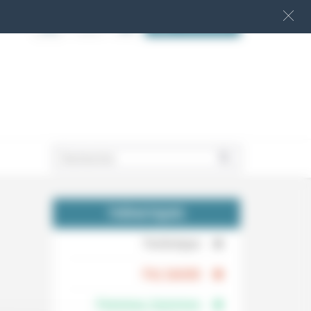
S‘INSCRIRE
.
THÉMATIQUES
.
Technique
.
Foi, laïcité
Femmes, hommes