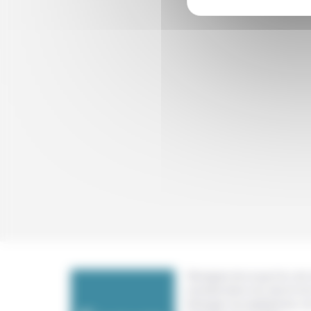
Témoigner de ce que l'on voit,
constate dans nos vies et nos 
échanger nos expériences, n