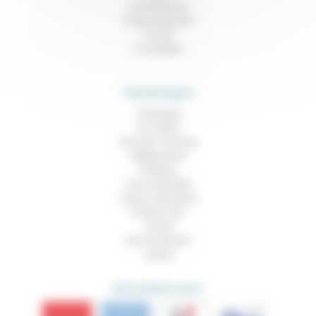
Contributions
Prises de parole
À noter
À consulter
THEMATIQUES
Technique
Foi, laïcité
Femmes, hommes
Vieillissement
Politique
Vivre ensemble
Culture, éducation
Prendre soin
Travail
Environnement
Justice
DÉCOUVRIR AUSSI