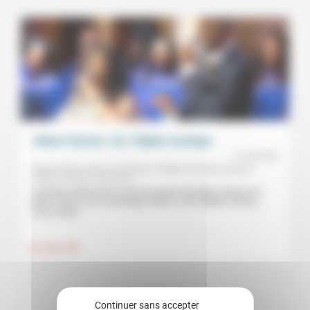
«Black Church» (3): l’Église musique
21/04/2023
Brenda Cline, Jean-Luc Gadreau, Philippe Gonzalez, Samuel
Colard, Theresa Thomason
Troisième partie d’une série de quatre épisodes portant sur
Black Church, de l’esclavage à Black Lives Matter, d’Henry
Louis Gates...
.
Foi, laïcité
Continuer sans accepter