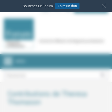
Panneau de gestion des cookies
Soutenez Le Forum !
Faire un don
S‘INSCRIRE
Cercle de réflexion de Regards protestants
MENU
Contributions de Theresa
Thomason