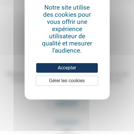
Notre site utilise
des cookies pour
vous offrir une
expérience
utilisateur de
qualité et mesurer
l'audience.
Accepter
Témoigner de ce que l'on voit, de ce que l'on constate dans nos vies
Gérer les cookies
et nos métiers, échanger nos expériences, nos analyses, nos
expertises et nos idées
CONTACT
RUBRIQUES
À lire