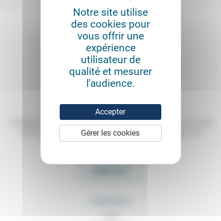
Notre site utilise
des cookies pour
vous offrir une
expérience
utilisateur de
qualité et mesurer
l'audience.
Accepter
Témoigner de ce que l'on voit, de ce que l'on constate dans nos vies
Gérer les cookies
et nos métiers, échanger nos expériences, nos analyses, nos
expertises et nos idées
CONTACT
RUBRIQUES
À lire