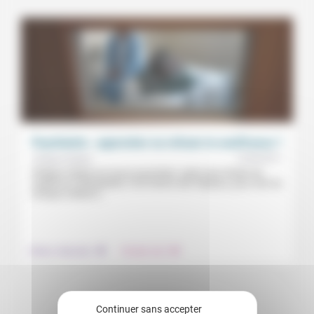
Psychiatrie : approcher ou refuser la souffrance ?
15/04/2017
Philippe Gabbai
Philippe Gabbai est neuro-psychiatre. Après des études de
médecine à Montpellier, il est interne des hôpitaux, puis chef de
clinique-médecin...
.
.
Culture, éducation
Prendre soin
Continuer sans accepter