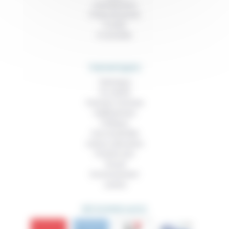
Contributions
Prises de parole
À noter
À consulter
THEMATIQUES
Technique
Foi, laïcité
Femmes, hommes
Vieillissement
Politique
Vivre ensemble
Culture, éducation
Prendre soin
Travail
Environnement
Justice
DÉCOUVRIR AUSSI