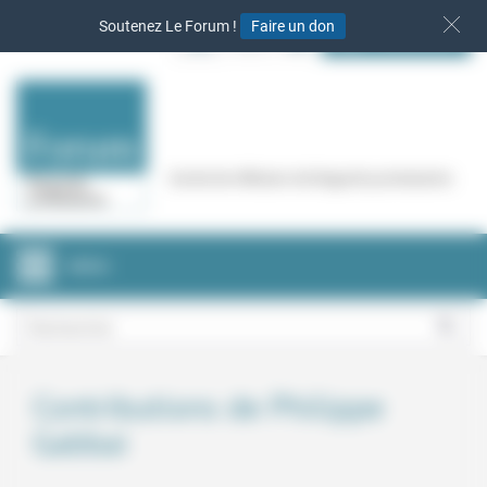
Panneau de gestion des cookies
Soutenez Le Forum !
Faire un don
S‘INSCRIRE
Cercle de réflexion de Regards protestants
MENU
Contributions de Philippe
Gabbai