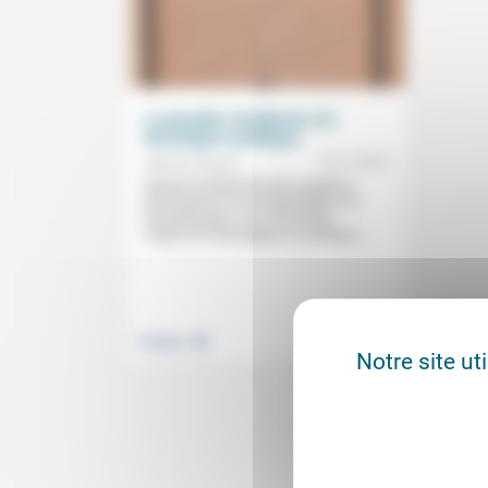
L’actualité chrétienne du
théologico-politique
13/11/2016
Mathieu Gervais
Depuis la distinction des registres
Dieu/César et son interprétation de
Paul (Romains 13) à Karl Barth,
l’approche théologique du politique...
.
Politique
Notre site ut