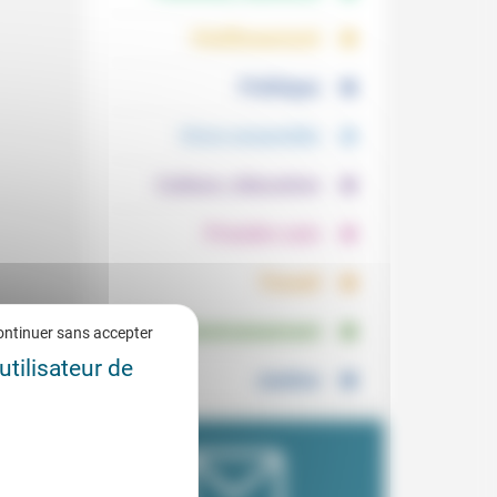
.
.
Vieillissement
.
Politique
.
Vivre ensemble
.
Culture, éducation
.
Prendre soin
.
Travail
.
Environnement
ontinuer sans accepter
utilisateur de
Justice