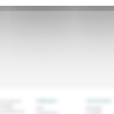
RUBRIQUES
THEMATIQUES
 de ce que l'on
métiers,
À lire
Technique
os analyses, nos
Contributions
Foi, laïcité