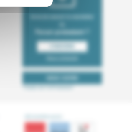
Envie de recevoir la newsletter
du
Forum protestant ?
S‘INSCRIRE
Nous contacter
NOUS SUIVRE
Tweets de ForProtestant
DÉCOUVRIR AUSSI