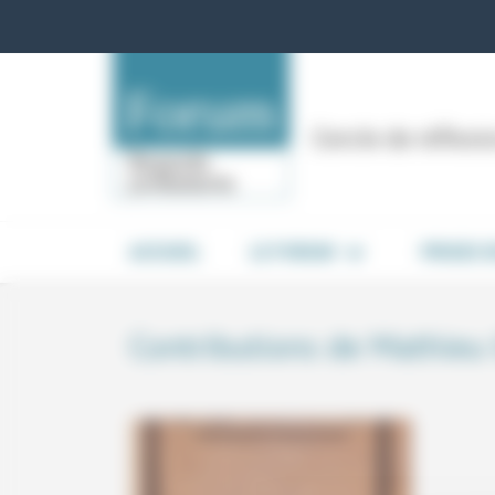
Panneau de gestion des cookies
Cercle de réflex
ACCUEIL
LE FORUM
PRISES 
Contributions de Mathieu 