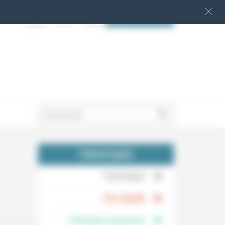
S‘INSCRIRE
.
THÉMATIQUES
.
Technique
.
Foi, laïcité
Femmes, hommes