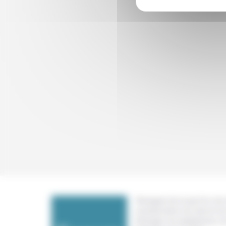
Témoigner de ce que l'on voit,
constate dans nos vies et nos 
échanger nos expériences, n