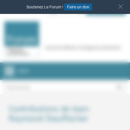
Panneau de gestion des cookies
Soutenez Le Forum !
Faire un don
S‘INSCRIRE
Cercle de réflexion de Regards protestants
MENU
Contributions de Jean-
Raymond Stauffacher