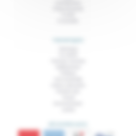
Contributions
Prises de parole
À noter
À consulter
THEMATIQUES
Technique
Foi, laïcité
Femmes, hommes
Vieillissement
Politique
Vivre ensemble
Culture, éducation
Prendre soin
Travail
Environnement
Justice
DÉCOUVRIR AUSSI