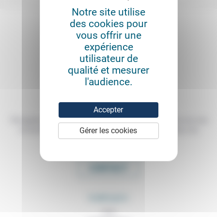
Notre site utilise
des cookies pour
vous offrir une
expérience
utilisateur de
qualité et mesurer
l'audience.
Accepter
Témoigner de ce que l'on voit, de ce que l'on constate dans nos vies
Gérer les cookies
et nos métiers, échanger nos expériences, nos analyses, nos
expertises et nos idées
CONTACT
RUBRIQUES
À lire