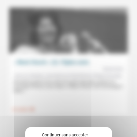
« Black Church » (2): l’Église autre
08/04/2023
Jean-Luc Gadreau, Jean-Raymond Stauffacher, Philippe Gonzalez
Deuxième partie d’une série de quatre épisodes portant sur
l’ouvrage d’Henry Louis Gates Jr Black Church, de l’esclavage à
Black...
.
Foi, laïcité
Continuer sans accepter