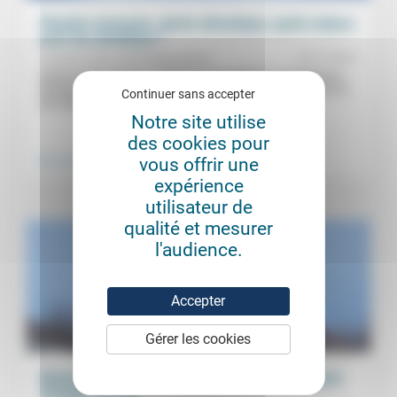
Planète menacée, alerte climatique, quels enjeux
pour les chrétiens ?
07/11/2015
Jacques Varet, Jean-Philippe Barde
Biodiversité menacée, pollutions et pandémies mondialisées,
dérèglements climatiques : quelles réponses des chrétiens et
Continuer sans accepter
des Eglises ? Qu’attendre de la...
Notre site utilise
.
.
des cookies pour
vous offrir une
Vivre ensemble
Environnement
expérience
utilisateur de
qualité et mesurer
l'audience.
Accepter
Gérer les cookies
Baisse des prix du pétrole : profitons-en … pour
changer de cap