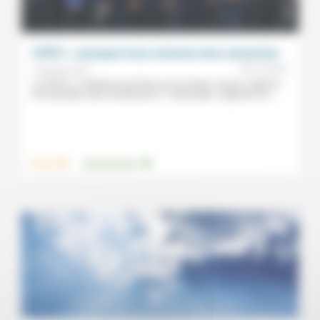
COP21 : pourquoi nous sommes tous concernés
25/11/2015
Jacques Varet
La COP21, conférence de Paris sur le climat, s’ouvre. Initiée le
30 novembre, elle s’achèvera le 11 décembre. L’objectif est...
.
.
Travail
Environnement