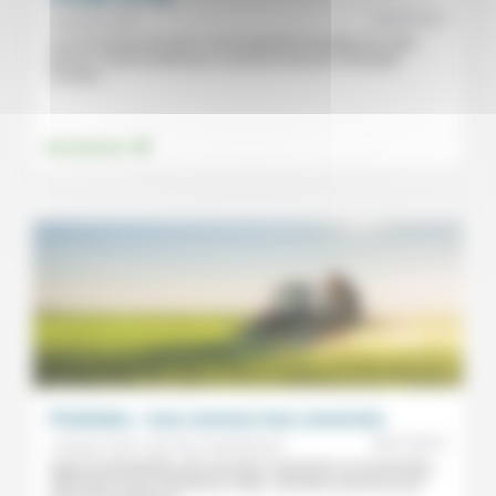
26/02/2015
Jacques Varet
Loin de baisser les bras, il est impératif de profiter de cette
baisse conjoncturelle pour conserver des prix d’énergies
fossiles...
.
Environnement
Pesticides : nous sommes tous concernés
08/12/2014
Jacques Varet, Jean-Paul Aeschlimann
Appel de Montpellier afin de limiter l’exposition aux pesticides,
demande de leur interdiction totale, viticulteur poursuivi pour