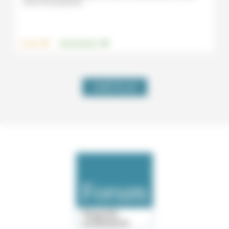
refus d’en pulvériser...
.
.
Travail
Environnement
VOIR PLUS