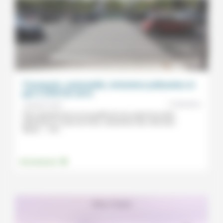
Transports, automobile, émissions polluantes et
gaz à effet de serre
17/05/2016
Jacques Varet
Plan opérationnel sur la qualité de l’air, projet de rendre
piétonnier le centre de Paris, interdiction des véhicules
diesel …, l’Ile...
.
Environnement