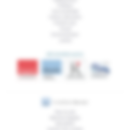
Politique
Vivre ensemble
Culture, éducation
Prendre soin
Travail
Environnement
Justice
DÉCOUVRIR AUSSI
Plan du site
Mentions légales
Newsletter
Gestion des cookies