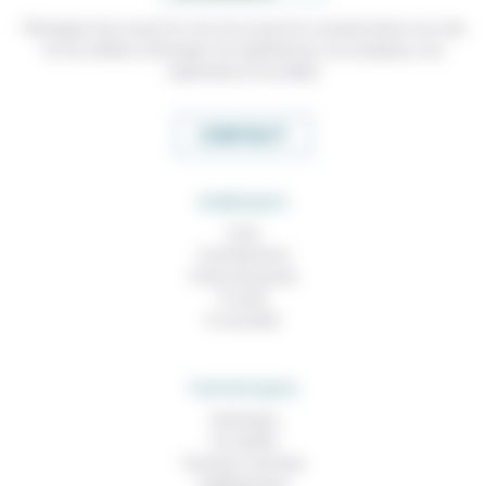
Témoigner de ce que l'on voit, de ce que l'on constate dans nos vies
et nos métiers, échanger nos expériences, nos analyses, nos
expertises et nos idées
CONTACT
RUBRIQUES
À lire
Contributions
Prises de parole
À noter
À consulter
THEMATIQUES
Technique
Foi, laïcité
Femmes, hommes
Vieillissement