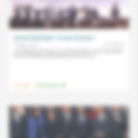
Accord historique ? A nous de jouer !
21/12/2015
Jacques Varet
La Conférence de Paris sur le climat (COP21), qui a rassemblé
près de 200 pays pendant quinze jours dans la...
.
.
Travail
Environnement