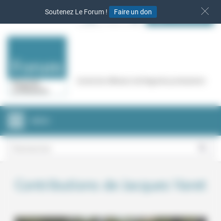
Panneau de gestion des cookies
Soutenez Le Forum !
Faire un don
S‘INSCRIRE
Cercle de réflexion de Regards protestants
MENU
Contributions de Jacques Varet