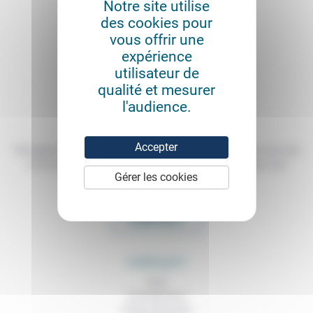
Notre site utilise
des cookies pour
vous offrir une
expérience
utilisateur de
qualité et mesurer
l'audience.
Accepter
Témoigner de ce que l'on voit, de ce que l'on constate dans nos vies
et nos métiers, échanger nos expériences, nos analyses, nos
Gérer les cookies
expertises et nos idées
CONTACT
RUBRIQUES
À lire
Contributions
Prises de parole