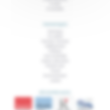
À noter
À consulter
THEMATIQUES
Technique
Foi, laïcité
Femmes, hommes
Vieillissement
Politique
Vivre ensemble
Culture, éducation
Prendre soin
Travail
Environnement
Justice
DÉCOUVRIR AUSSI