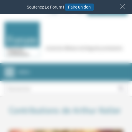
Panneau de gestion des cookies
Soutenez Le Forum !
Faire un don
S‘INSCRIRE
Cercle de réflexion de Regards protestants
MENU
Contributions de Arthur Keller