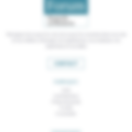
Témoigner de ce que l'on voit, de ce que l'on constate dans nos vies
et nos métiers, échanger nos expériences, nos analyses, nos
expertises et nos idées
CONTACT
RUBRIQUES
À lire
Contributions
Prises de parole
À noter
À consulter