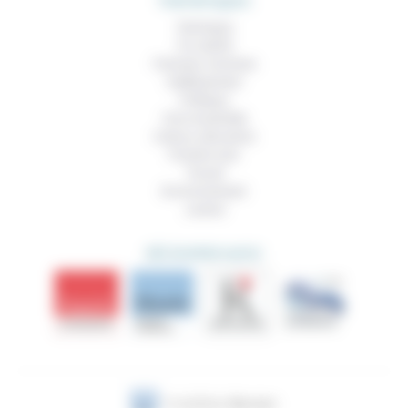
THEMATIQUES
Technique
Foi, laïcité
Femmes, hommes
Vieillissement
Politique
Vivre ensemble
Culture, éducation
Prendre soin
Travail
Environnement
Justice
DÉCOUVRIR AUSSI