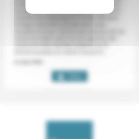
la simplification administrative (qu’est devenu le
nouveau girondisme un moment envisagé par le
président de la République?); et enfin celle de la
stratégie industrielle articulée entre niveau
européen et niveau national (sans renouer avec les
mânes de Colbert, quels sont les segments des
chaînes de valeur ajoutée à préserver sur le
territoire européen et à défaut français?)».
(11 juin 2020)
Telos