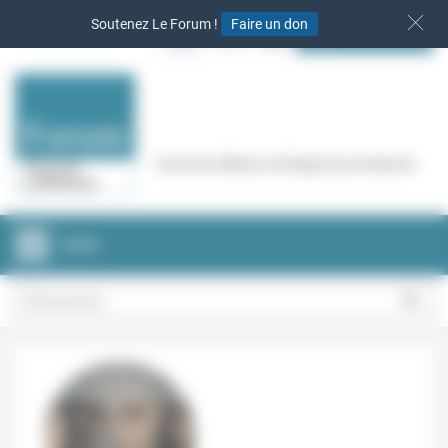
Panneau de gestion des cookies
Soutenez Le Forum !
Faire un don
S‘INSCRIRE
Cercle de réflexion de Regards protestants
MENU