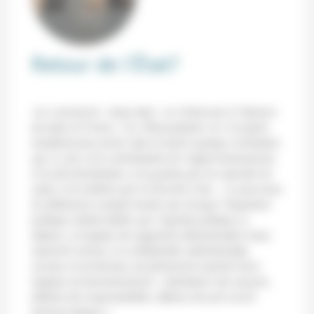
Retour de l’État?
«Le concept de « deep state » ne résiste pas à l’épreuve
des faits en France. Cet «État profond» ne s’est guère
manifesté pour porter dans la durée quelque orientation
que ce soit, ni la centralisation de l’approvisionnement,
ni la décentralisation, ni la gestion par les autorités de
santé, ni la maîtrise par la Sécurité civile… Le processus
de délitement constaté montre que lorsque l’impulsion
politique initiale faiblit, que l’agenda politique se
déplace, la logique des appareils administratifs rivaux
reprend le dessus. Les millefeuilles administratifs,
sociaux et territoriaux ont pleinement exprimé leurs
logiques de fonctionnement : redondance des moyens,
dilution des responsabilités, défense des pré-carrés
bureaucratiques.»