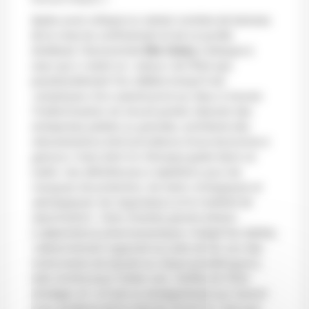
Après avoir critiqué un certain nombre de lectures
de la crise du confinement et de ce qu’elle
révélerait, l’économiste
Elie Cohen
s’attaque à
ceux qui y voient un
«retour»
de l’État que
paradoxalement l’on célèbre lorsqu’il est
«employeur d’un salarié privé sur deux à travers
l’indemnisation du travail partiel, trésorier des
entreprises petites ou grandes, architecte des
relocalisations bref providence d’une économie à
genoux»
mais dont on n’évoque guère dans ce
cadre
«les défaillances à répétition pour les
masques de protection, les tests virologiques et
sérologiques, les respirateurs et le matériel de
réanimation»
. Avec d’autres graves erreurs
(
«dépendance pharmaceutique»
malgré les alertes,
«désarmement organisé sur près de dix ans des
instruments de riposte au risque pandémique»
),
cela montre pour Cohen une
«faillite de l’État-
stratège»
et
«s’il est un enseignement qui ressort
avec évidence de la crise du Covid-19, c’est que