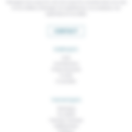
Témoigner de ce que l'on voit, de ce que l'on constate dans nos vies
et nos métiers, échanger nos expériences, nos analyses, nos
expertises et nos idées
CONTACT
RUBRIQUES
À lire
Contributions
Prises de parole
À noter
À consulter
THEMATIQUES
Technique
Foi, laïcité
Femmes, hommes
Vieillissement