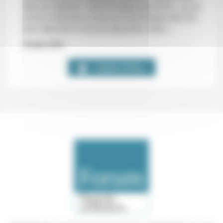
êtes sur Internet »
. Avec le risque qu’à la fin
« on en
arrive à réclamer un pouvoir autocratique très fort
pour répondre à tous les désordres créés »
.
20 juin 2019
Usbek & Rica