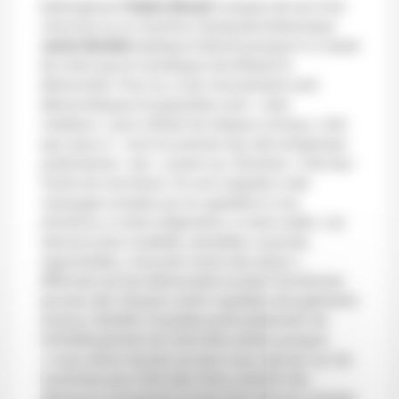
Interrogé par
Fabien Benoit
à propos de son livre
L’homme ou la machine
, l’essayiste britannique
Jamie Bartlett
explique d’abord pourquoi il a cessé
de croire que le numérique revivifierait la
démocratie. Pour lui, si les mouvements anti-
démocratiques et populistes sont
« bien
meilleurs »
pour utiliser les réseaux sociaux, c’est
que ceux-ci
« sont en premier lieu des entreprises
publicitaires »
qui
« jouent sur l’émotion. C’est leur
fonds de commerce. Ils sont adaptés à des
messages simples qui en appellent à nos
émotions, à notre indignation, à notre colère. Les
discours plus modérés, sensibles, nuancés,
argumentés, y trouvent moins leur place »
.
Affirmant qu’une démocratie ne peut fonctionner
qu’avec des citoyens actifs capables de jugements
moraux, Bartlett s’inquiète particulièrement de
l’affaiblissement de notre libre arbitre puisque
« nous allons de plus en plus nous reposer sur les
machines pour faire des choix, prendre des
décisions concernant ce que nous devons manger,