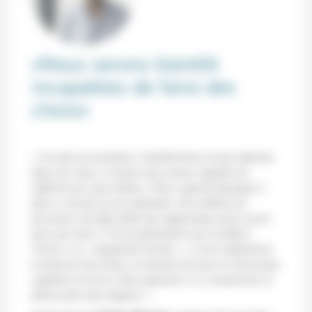
«Nous serons bientôt
incapables de faire des
choix»
« Or, plus les machines s’amélioreront et nous aideront
dans nos choix, et moins nous serons capables de
réfléchir par nous-mêmes. Notre capacité physique à
faire ce travail en sera diminuée. Des millions de
personnes ont déjà utilisé des applications pour savoir
pour qui voter. C’est un phénomène qui est déjà à
l’œuvre. La « singularité morale », ce sera simplement
le point de non-retour, le moment où nous ne serons plus
capables d’exercer notre jugement. À ce moment-là, la
démocratie aura disparu. »