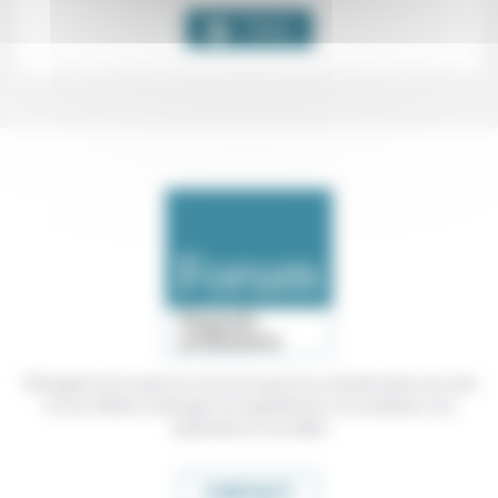
Telos
Témoigner de ce que l'on voit, de ce que l'on constate dans nos vies
et nos métiers, échanger nos expériences, nos analyses, nos
expertises et nos idées
CONTACT