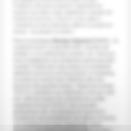
d’ailleurs), elle porte au pinacle l’ingéniosité du
moment, une malice à agir rapidement, à prendre des
chemins de traverses, à innover et oser, quitte à
s’abstraire de toute maturation réflexive ou parfois de
morale – du startuper au dealer.»
Pour la sociologue
Monique Dagnaud
(EHESS),
«le
contexte Covid»
va peut-être faire
«toucher ses
limites»
à
«la méritocratie scolaire»
car
«face aux
choix budgétaires, les entreprises seront peut-être
incitées à tailler dans des postes à la rentabilité
aléatoire comme la communication, le marketing
et surtout le conseil, terre d’élection des frais
émoulus des grandes écoles»
. Depuis les années
1970, le
«marathon aux diplômes»
a fini par créer
une
«élite de masse»
de
«premiers de cordée
englobant environ 20-25 % des nouvelles
générations»
qui
«se distingue du reste de la
société par une constellation de critères»
et forme
«un monde en soi assez éloigné des autres
étudiants (des filières professionnelles, ou dans