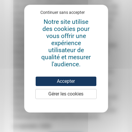
des secteurs moins porteurs) qui vont occuper des
Continuer sans accepter
positions moyennes»
. Or,
«pour naviguer au mieux
dans le brouillard, pour gérer les incertitudes, ces
Notre site utilise
têtes de classe qui souffrent rarement du doute,
des cookies pour
nourries aux sciences exactes et formés dans
vous offrir une
l’ordre du monde d’avant sont-ils les meilleurs
expérience
candidats?»
Le changement d’attitude est notable
utilisateur de
depuis quelques années:
«Dans les critères de
qualité et mesurer
recrutement des entreprises contemporaines,
l'audience.
beaucoup d’autres qualités sont requises et
complètent voire parfois suppléent l’exigence du
diplôme. Elles renvoient aux savoir-faire
Accepter
particuliers, à l’expérience acquise sur le terrain
que ce soit par des stages ou des fonctions
Gérer les cookies
bénévoles»
. Ce qui n’est pas incompatible avec un
haut niveau scolaire mais permet d’ouvrir
«une
friche»
aux
«audacieux»
dans
«un contexte socio-
historique de changement de paradigme»
.
(2 septembre 2020)