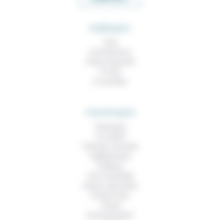
RUBRIQUES
À lire
Contributions
Prises de parole
À noter
À consulter
THEMATIQUES
Technique
Foi, laïcité
Femmes, hommes
Vieillissement
Politique
Vivre ensemble
Culture, éducation
Prendre soin
Travail
Environnement