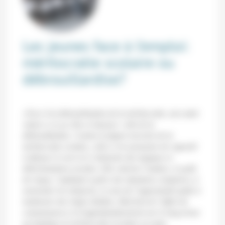
Les jeunes face à l’emploi:
méritocratie scolaire ou
débrouillardise?
«Face à la démonétisation de la méritocratie, une autre
valeur a vu sa côte se hausser: celle de la
débrouillardise. Comme la figure inversée de la
méritocratie scolaire, celle-ci est synonyme de capacité
à déjouer le sort et à s’abstraire des logiques et
déterminations sociales. Elle valorise l’audace, le goût
de risque, l’aptitude à gérer des situations complexes, à
surmonter les obstacles, le sens de l’opportunité quitte à
malmener des règles établies. Bref loin de l’effort de
connaissances et d’approfondissement sur le long terme
qu’implique la méritocratie (scolaire ou autre