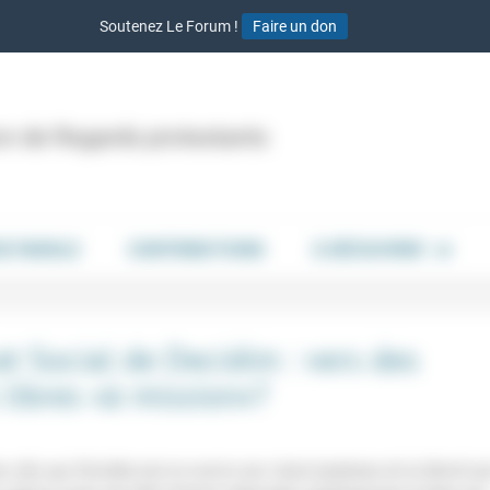
Soutenez Le Forum !
Faire un don
ion de Regards protestants
DE PAROLE
CONTRIBUTIONS
À DÉCOUVRIR
at Social de Decidim : vers des
 libres «à mission»?
nc dire que
Decidim
met en oeuvre une vision
kantienne
de la liberté qu