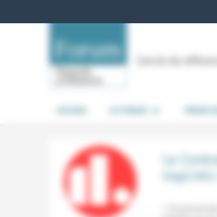
Panneau de gestion des cookies
Cercle de réflex
ACCUEIL
LE FORUM
PRISES 
Le Contr
logiciels
« On pourrait do