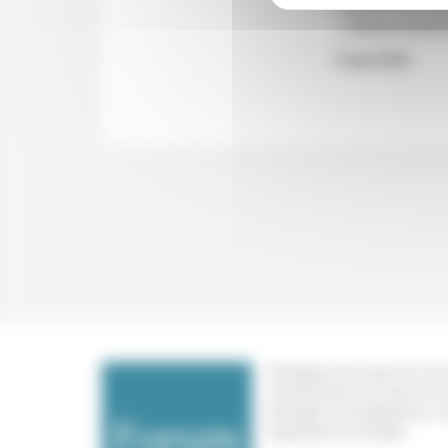
tradition du logi
« liberté d’exé
9 mai 2019
Témoigner de ce que l'on voit,
constate dans nos vies et nos 
échanger nos expériences, n
expertises et nos idées