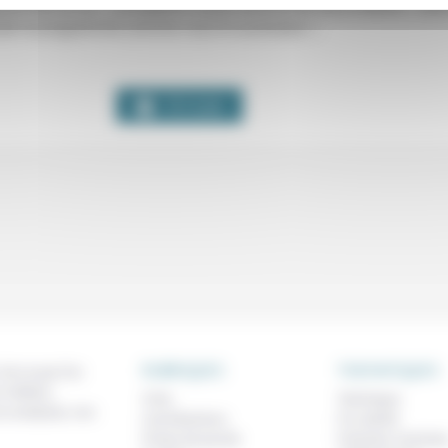
ciel libre et sa
« conception assez
absolutiste
de la liberté »
, don
cuter le programme comme vous le souhaitez »
.
S.I.Lex
RUBRIQUES
THEMATIQUES
 de ce que l'on
métiers,
À lire
Technique
os analyses, nos
Contributions
Foi, laïcité
Prises de parole
Femmes, homme