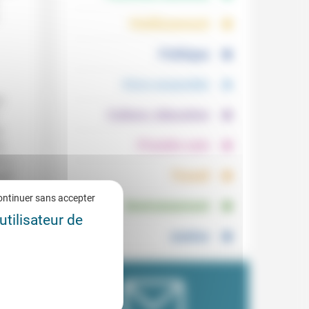
.
.
Vieillissement
.
Politique
.
Vivre ensemble
n
.
Culture, éducation
s
.
Prendre soin
u
s »
,
.
Travail
aré
la
.
ontinuer sans accepter
Environnement
utilisateur de
Justice
a
urs
:
de