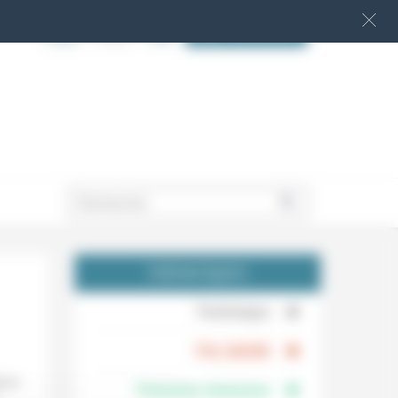
S‘INSCRIRE
.
THÉMATIQUES
.
Technique
.
Foi, laïcité
i se
Femmes, hommes