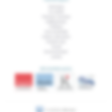
Technique
Foi, laïcité
Femmes, hommes
Vieillissement
Politique
Vivre ensemble
Culture, éducation
Prendre soin
Travail
Environnement
Justice
DÉCOUVRIR AUSSI