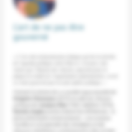
L’art de ne pas être
gouverné
« C’est cette
technostructure
étatique qui tire les ficelles
de l’agenda politique selon Ellul et c’est pour cette
raison que l’illusion des citoyens, ignorant pour la
plupart la réalité de l’organisation administrative, est de
se croire gouverné par la seule sphère politique. »
Croisant la lecture de
La société ingouvernable
de
Grégoire Chamayou
(2019) et celle de
L’illusion
politique
de
Jacques Ellul
(1965, réédition 2018),
Damien Augias
pointe d’abord les différences : le
jeune philosophe actuel propose
« une analyse
fouillée et conceptuelle des stratégies et des
discours néolibéraux contemporains (des années