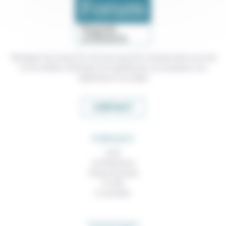
Témoigner de ce que l'on voit, de ce que l'on constate dans nos vies
et nos métiers, échanger nos expériences, nos analyses, nos
expertises et nos idées
CONTACT
RUBRIQUES
À lire
Contributions
Prises de parole
À noter
À consulter
THEMATIQUES