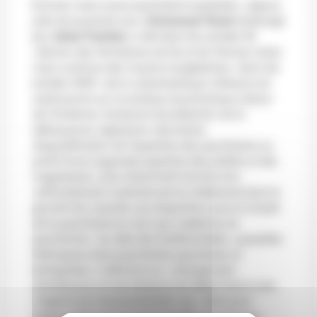
Écrivain mais aussi psychiatre hospitalier
«depuis
près de quarante ans»
,
Emmanuel Venet
(interrogé
par
Johan Faerber
) a été dans les années 90
«témoin des fermetures de lits et de l’érosion lente
mais continue des moyens budgétaires»
, dans les
années 2000
«de la catastrophique influence du
sarkozysme sur la pratique psychiatrique (retour
de l’innéisme, fantasme de prédiction de la
délinquance, régression sécuritaire,
disqualification de l’expertise des psychiatres au
profit d’une supposée expertise des préfets et des
magistrats)»
, plus récemment encore d’un
«effondrement institutionnel et intellectuel dont la
gravité fait craindre une disparition pure et simple
de la psychiatrie en tant que médecine du
psychisme»
. Au delà des traditionnelles
«querelles
théoriques entre psychiatres psychistes et
biologistes»
, il dénonce un
«changement
d’ambiance»
et une absence de débat face à une
«hégémonie neuroscientiste»
qui
«tient pour
indiscutable que tous les troubles psychiques