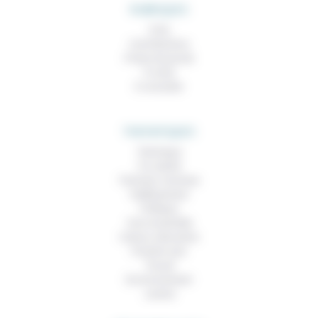
RUBRIQUES
À lire
Contributions
Prises de parole
À noter
À consulter
THEMATIQUES
Technique
Foi, laïcité
Femmes, hommes
Vieillissement
Politique
Vivre ensemble
Culture, éducation
Prendre soin
Travail
Environnement
Justice