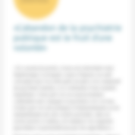
«L’abandon de la psychiatrie
publique est le fruit d’une
volonté»
«Un courant de pensée, à mon avis minoritaire mais
hégémonique et arrogant, essaie d’imposer un outil
conceptuel qui n’accorde guère de place à la complexité
du psychisme humain, et se schématise d’une manière
inquiétante: d’une part vers un neuroscientisme
confondant sans vergogne le psychisme et le cerveau,
d’autre part vers des pratiques d’industrialisation ou de
standardisation du soin censées permettre, dans un
avenir proche et radieux, de remplacer les soignants
(psychiatres et paramédicaux) par des algorithmes.»