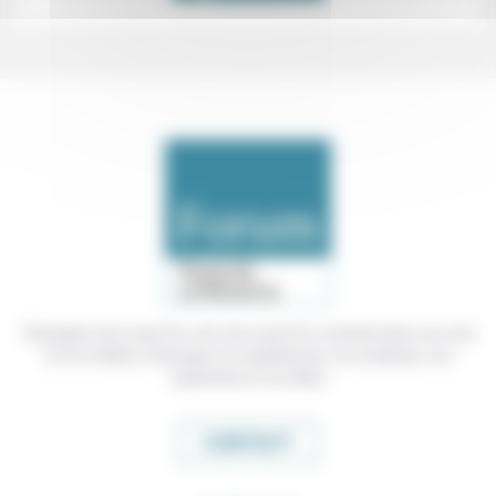
Témoigner de ce que l'on voit, de ce que l'on constate dans nos vies
et nos métiers, échanger nos expériences, nos analyses, nos
expertises et nos idées
CONTACT