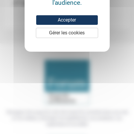
l'audience.
er
(1
septembre 2020)
Cahiers Pédagogiques
Accepter
Gérer les cookies
Témoigner de ce que l'on voit, de ce que l'on constate dans nos vies
et nos métiers, échanger nos expériences, nos analyses, nos
expertises et nos idées