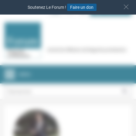
Panneau de gestion des cookies
Soutenez Le Forum !
Faire un don
S‘INSCRIRE
Cercle de réflexion de Regards protestants
MENU