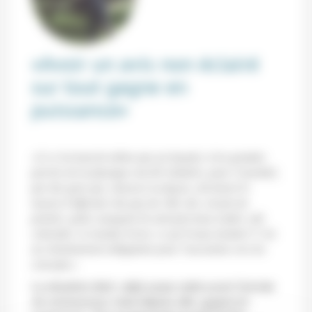
«Avoir un avis non éclairé
sur tout gagne en
puissance»
«Ce n’est tout de même pas un hasard, si les grandes
percées de la physique ont été réalisées, pour l’essentiel,
par des gens qui, chacun à sa façon, ont trouvé le
moyen d’effectuer des pas de côté, des «écarts de
pensée» grâce auxquels ils sont parvenus à faire «dé-
coïncider» le monde d’avec ce qu’il nous montre! C’est
un cheminement obligatoire pour l’ascension vers les
concepts.»
La situation était
«déjà assez nette avant l’arrivée
du coronavirus
» mais depuis, elle
«gagne en