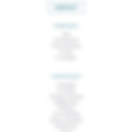
CONTACT
RUBRIQUES
À lire
Contributions
Prises de parole
À noter
À consulter
THEMATIQUES
Technique
Foi, laïcité
Femmes, hommes
Vieillissement
Politique
Vivre ensemble
Culture, éducation
Prendre soin