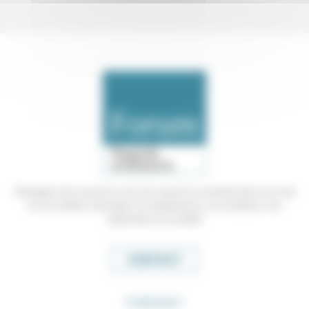
Témoigner de ce que l'on voit, de ce que l'on constate dans nos vies
et nos métiers, échanger nos expériences, nos analyses, nos
expertises et nos idées
CONTACT
RUBRIQUES