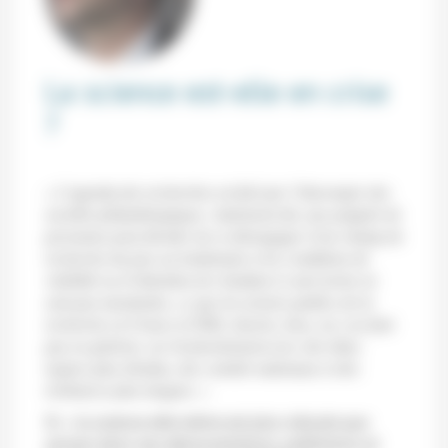
La science est-elle en crise
?
« L’agenda des recherches est fixé par l’état-major des
sociétés philanthropiques. Autrement dit, une poignée de
personnes peut décider de se désengager d’un champ de
recherche du jour au lendemain si les conditions de
visibilité ou d’obtention de résultats à court terme ne
sont pas maximales, ce que les acteurs publics de la
recherche en France (CNRS, Inserm, Inra, etc.) ne font
pas en général, car ils fonctionnent avec des états-
majors plus étendus, des comités nationaux et des
échéances plus longues. »
Si
« la science elle-même est plus robuste que
jamais dans ses démonstrations, prédictions et