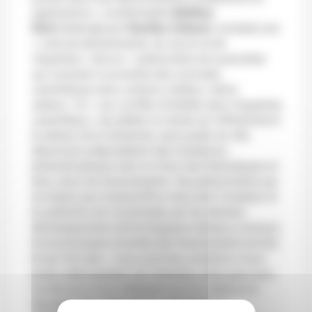
applications »
, le philosophe
Mathias
Girel
(interrogé par
Charline Zeitoun
) constate une
« crise de dévalorisation du savoir et de
l’expertise »
due au
« phénomène de surenchère
qui consiste à survendre des avancées
scientifiques dans certains médias, même
sérieux »
et
« aux conflits d’intérêts dans l’expertise
scientifique »
qui jettent un doute sur l’effectivité et
le sérieux de la recherche, sans parler du rôle
désormais prépondérant des fondations
philanthropiques dans le choix des thématiques et
donc dans les financements. Des phénomènes qui
ne datent pas d’aujourd’hui mais dont l’ampleur et
la publicité sont accentuées par les derniers
développements technologiques (réseaux sociaux)
et économiques (montée des financements privés)
et qui font que
« nous sommes conduits à nous
poser cette question de l’intention, alors que nous
ne devrions nous intéresser qu’à la vérité ou la
fausseté des publications, expertises ou