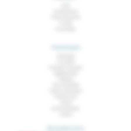
À lire
Contributions
Prises de parole
À noter
À consulter
THEMATIQUES
Technique
Foi, laïcité
Femmes, hommes
Vieillissement
Politique
Vivre ensemble
Culture, éducation
Prendre soin
Travail
Environnement
Justice
DÉCOUVRIR AUSSI